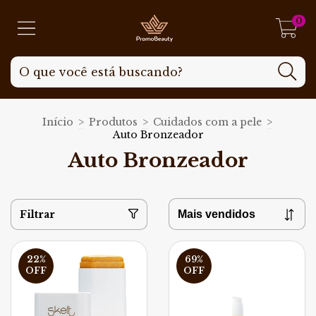
0
Início
>
Produtos
>
Cuidados com a pele
>
Auto Bronzeador
Auto Bronzeador
Filtrar
22
%
69
%
OFF
OFF