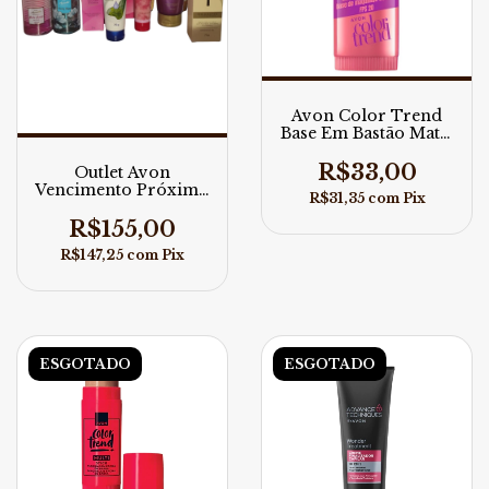
Avon Color Trend
Base Em Bastão Matte
Real FPS 20
R$33,00
Outlet Avon
Vencimento Próximo
R$31,35
com
Pix
13 itens
R$155,00
R$147,25
com
Pix
ESGOTADO
ESGOTADO