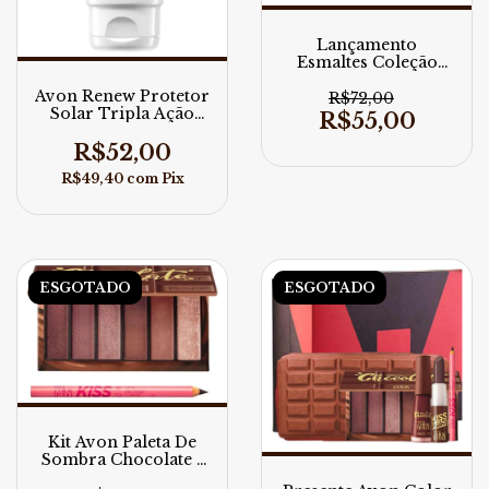
Lançamento
Esmaltes Coleção
Avon Color Trend
Avon Renew Protetor
Zodiaco 6 Cores
R$72,00
Solar Tripla Ação
R$55,00
40g
R$52,00
R$49,40
com
Pix
ESGOTADO
ESGOTADO
Kit Avon Paleta De
Sombra Chocolate +
Lápis Amargo