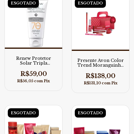
ESGOTADO
ESGOTADO
Renew Protetor
Presente Avon Color
Solar Tripla
Trend Moranguinho
Proteção Fps 70 40g
Super Especial
R$59,00
R$138,00
R$56,05
com
Pix
R$131,10
com
Pix
ESGOTADO
ESGOTADO