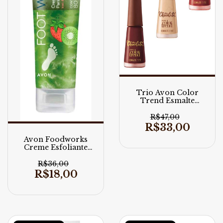
Trio Avon Color
Trend Esmalte
Cremoso Coleção
Chocolate 7ml
R$47,00
R$33,00
Avon Foodworks
Creme Esfoliante
Para Os Pés Kiwi E
Morango
R$36,00
R$18,00