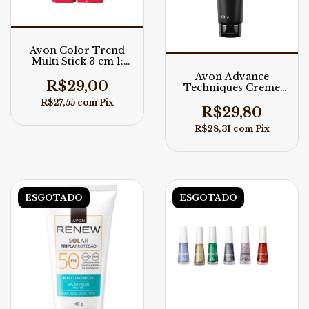
Avon Color Trend
Multi Stick 3 em 1:
Lábios, Rosto e
Avon Advance
Olhos
R$29,00
Techniques Creme
de Tratamento
R$27,55
com
Pix
Wonder Treatment
R$29,80
R$28,31
com
Pix
ESGOTADO
ESGOTADO