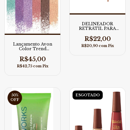
DELINEADOR
RETRÁTIL PARA
OLHOS AVON
COLOR TREND
R$22,00
ZODÍACO
Lançamento Avon
R$20,90
com
Pix
Color Trend
Zodiaco Paleta de
sombras
R$45,00
R$42,75
com
Pix
50
%
ESGOTADO
OFF