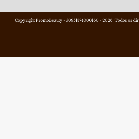
Copyright PromoBeauty - 50951374000160 - 2026. Todos os dire