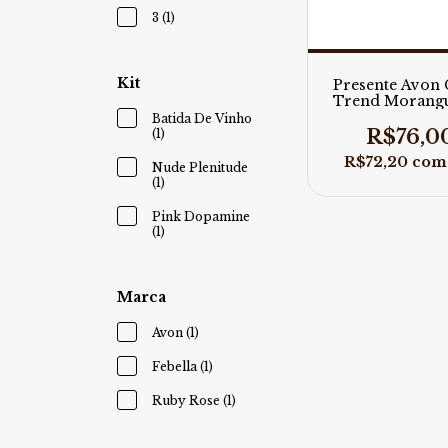
3 (1)
Kit
Presente Avon 
Trend Morang
Olhos
Batida De Vinho
R$76,0
(1)
R$72,20
com
Nude Plenitude
(1)
Pink Dopamine
(1)
Marca
Avon (1)
Febella (1)
Ruby Rose (1)