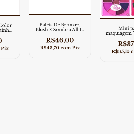
Paleta De Bronzer,
Color
Mini p
Blush E Sombra All In
uinho
maquiagem 
One - Ruby Rose
Ballet F
R$46,00
0
R$37
R$43,70
com
Pix
Pix
R$35,15