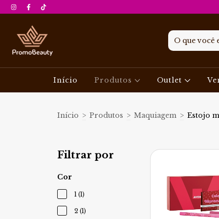
Início
Produtos
Outlet
Ve
Início
>
Produtos
>
Maquiagem
>
Estojo 
Filtrar por
Cor
1 (1)
2 (1)