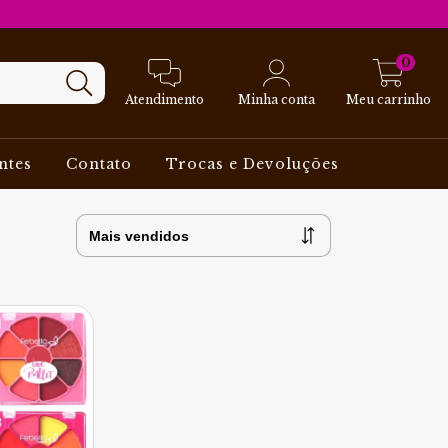
0
Atendimento
Minha conta
Meu carrinho
ntes
Contato
Trocas e Devoluções