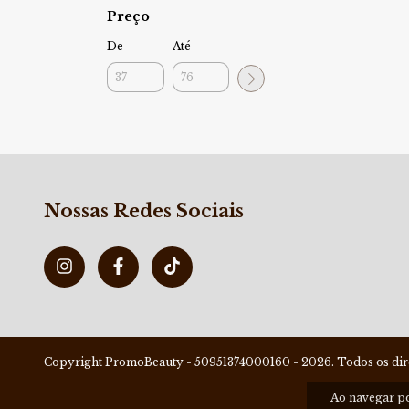
Preço
De
Até
Nossas Redes Sociais
Copyright PromoBeauty - 50951374000160 - 2026. Todos os dire
Ao navegar po