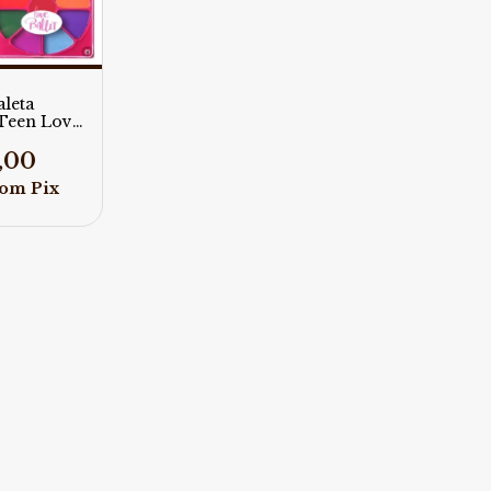
aleta
Teen Love
ebella
,00
com
Pix